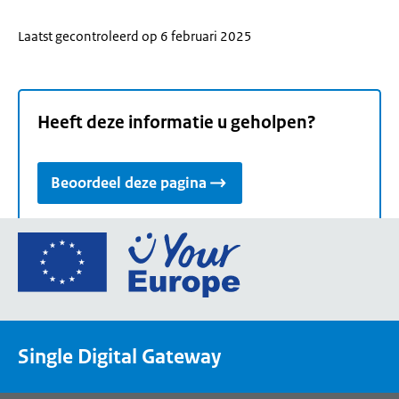
Laatst gecontroleerd op 6 februari 2025
Heeft deze informatie u geholpen?
Beoordeel deze pagina
Ga
naar
de
homepage
van
Single Digital Gateway
Your
Europe,
een