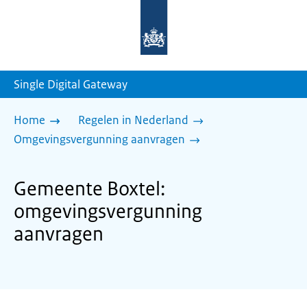
Naar
de
homepage
van
sdg.rijksoverheid.nl
Single Digital Gateway
Home
Regelen in Nederland
Omgevingsvergunning aanvragen
Gemeente Boxtel:
omgevingsvergunning
aanvragen