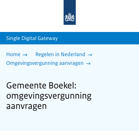
Naar
de
homepage
van
sdg.rijksoverheid.nl
Single Digital Gateway
Home
Regelen in Nederland
Omgevingsvergunning aanvragen
Gemeente Boekel:
omgevingsvergunning
aanvragen