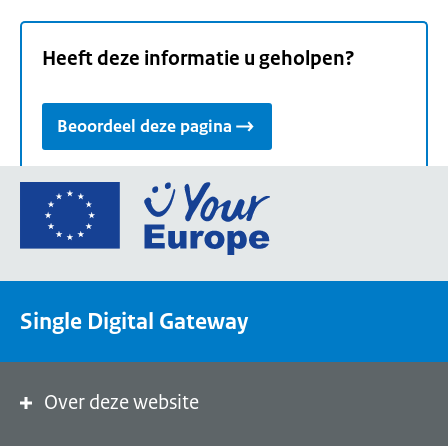
Heeft deze informatie u geholpen?
Beoordeel deze pagina
Ga
naar
de
homepage
van
Single Digital Gateway
Your
Europe,
een
portaal
Over deze website
van
de