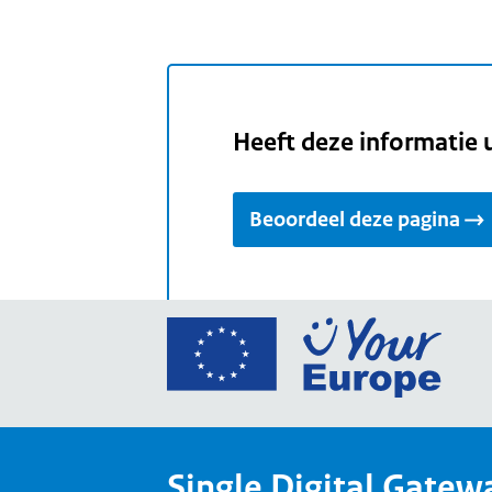
Heeft deze informatie 
Beoordeel deze pagina
Ga
naar
de
home
van
Single Digital Gatew
Your