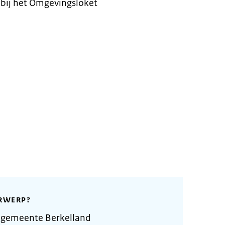
bij het Omgevingsloket
RWERP?
 gemeente Berkelland