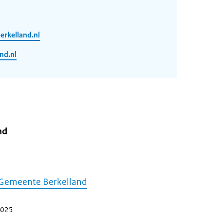
rkelland.nl
nd.nl
nd
Gemeente Berkelland
 2025