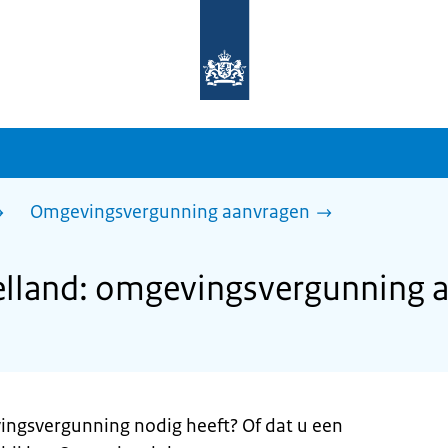
Naar
de
homepage
van
sdg.rijksoverheid.nl
Omgevingsvergunning aanvragen
lland: omgevingsvergunning 
ingsvergunning nodig heeft? Of dat u een