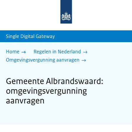
Naar
de
homepage
van
sdg.rijksoverheid.nl
Single Digital Gateway
Home
Regelen in Nederland
Omgevingsvergunning aanvragen
Gemeente Albrandswaard:
omgevingsvergunning
aanvragen