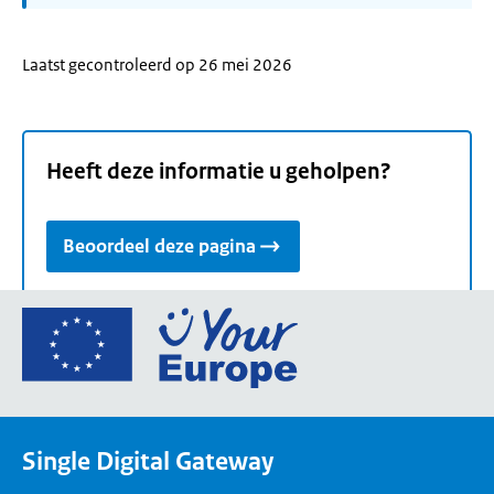
Laatst gecontroleerd op 26 mei 2026
Heeft deze informatie u geholpen?
Beoordeel deze pagina
Ga
naar
de
homepage
van
Single Digital Gateway
Your
Europe,