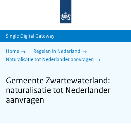
Naar
de
homepage
van
sdg.rijksoverheid.nl
Single Digital Gateway
Home
Regelen in Nederland
Naturalisatie tot Nederlander aanvragen
Gemeente Zwartewaterland:
naturalisatie tot Nederlander
aanvragen