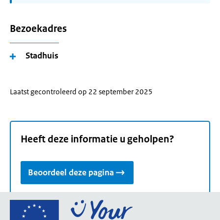
Bezoekadres
Stadhuis
Laatst gecontroleerd op 22 september 2025
Heeft deze informatie u geholpen?
Beoordeel deze pagina
Ga
naar