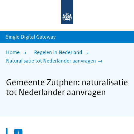
Naar
de
homepage
van
sdg.rijksoverheid.nl
Single Digital Gateway
Home
Regelen in Nederland
Naturalisatie tot Nederlander aanvragen
Gemeente Zutphen: naturalisatie
tot Nederlander aanvragen