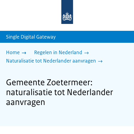
Naar
de
homepage
van
sdg.rijksoverheid.nl
Single Digital Gateway
Home
Regelen in Nederland
Naturalisatie tot Nederlander aanvragen
Gemeente Zoetermeer:
naturalisatie tot Nederlander
aanvragen