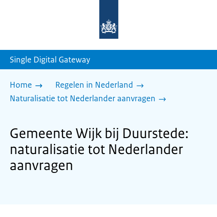
Naar
de
homepage
van
sdg.rijksoverheid.nl
Single Digital Gateway
Home
Regelen in Nederland
Naturalisatie tot Nederlander aanvragen
Gemeente Wijk bij Duurstede:
naturalisatie tot Nederlander
aanvragen