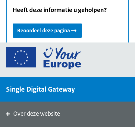
Heeft deze informatie u geholpen?
Beoordeel deze pagina
Ga
naar
de
homepage
van
Single Digital Gateway
Your
Europe,
een
portaal
Over deze website
van
de
Europese