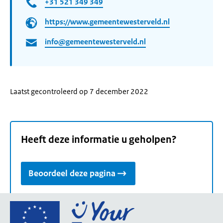
+31 521 349 349
https://www.gemeentewesterveld.nl
info@gemeentewesterveld.nl
Laatst gecontroleerd op 7 december 2022
Heeft deze informatie u geholpen?
Beoordeel deze pagina
Ga
naar