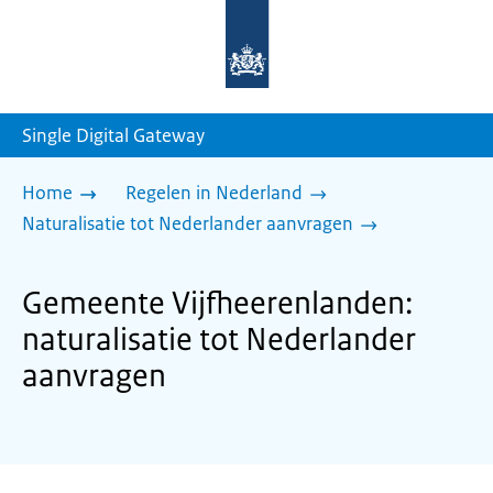
Naar
de
homepage
van
sdg.rijksoverheid.nl
Single Digital Gateway
Home
Regelen in Nederland
Naturalisatie tot Nederlander aanvragen
Gemeente Vijfheerenlanden:
naturalisatie tot Nederlander
aanvragen