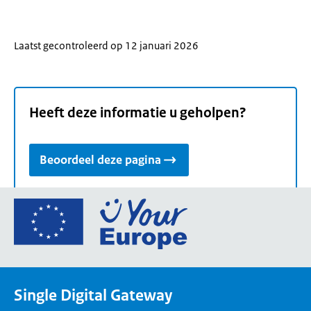
Laatst gecontroleerd op 12 januari 2026
Heeft deze informatie u geholpen?
Beoordeel deze pagina
Ga
naar
de
homepage
van
Single Digital Gateway
Your
Europe,