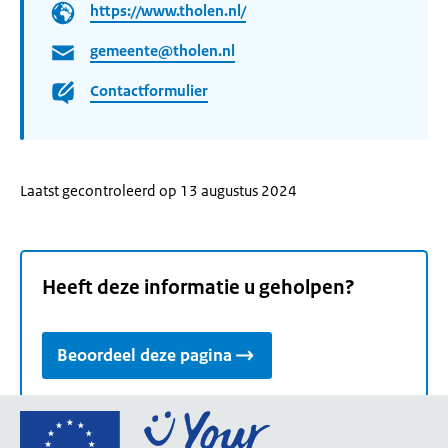
https://www.tholen.nl/
gemeente@tholen.nl
Contactformulier
Laatst gecontroleerd op 13 augustus 2024
Heeft deze informatie u geholpen?
Beoordeel deze pagina
Ga
naar