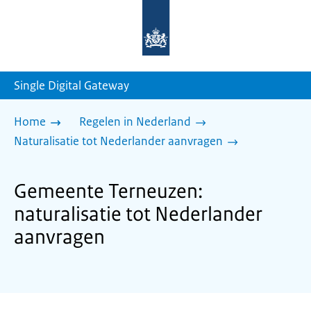
Naar
de
homepage
van
sdg.rijksoverheid.nl
Single Digital Gateway
Home
Regelen in Nederland
Naturalisatie tot Nederlander aanvragen
Gemeente Terneuzen:
naturalisatie tot Nederlander
aanvragen