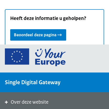
Heeft deze informatie u geholpen?
Beoordeel deze pagina
Ga
naar
de
homepage
van
Single Digital Gateway
Your
Europe,
een
portaal
Over deze website
van