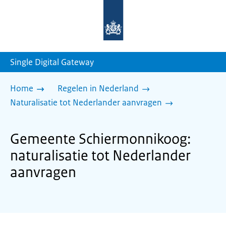
Naar
de
homepage
van
sdg.rijksoverheid.nl
Single Digital Gateway
Home
Regelen in Nederland
Naturalisatie tot Nederlander aanvragen
Gemeente Schiermonnikoog:
naturalisatie tot Nederlander
aanvragen