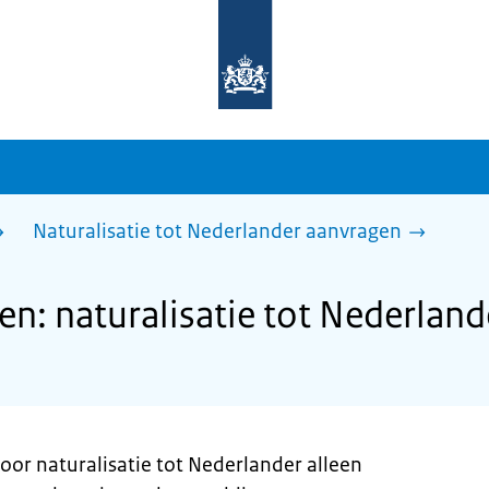
Naar
de
homepage
van
sdg.rijksoverheid.nl
Naturalisatie tot Nederlander aanvragen
: naturalisatie tot Nederland
oor naturalisatie tot Nederlander alleen