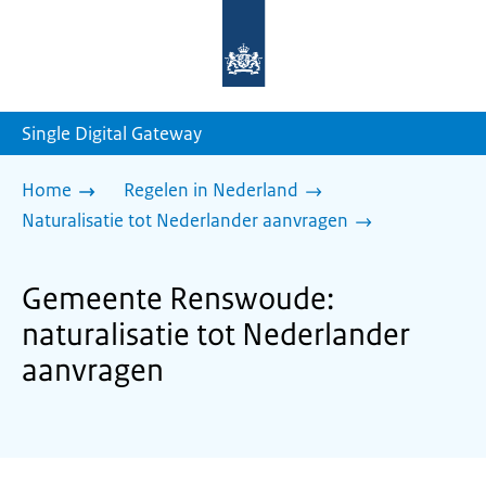
Naar
de
homepage
van
sdg.rijksoverheid.nl
Single Digital Gateway
Home
Regelen in Nederland
Naturalisatie tot Nederlander aanvragen
Gemeente Renswoude:
naturalisatie tot Nederlander
aanvragen