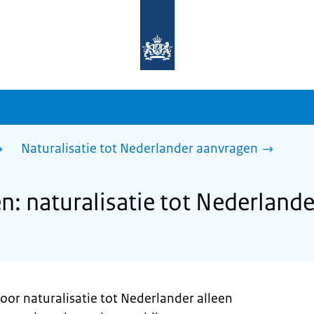
Naar
de
homepage
van
sdg.rijksoverheid.nl
Naturalisatie tot Nederlander aanvragen
: naturalisatie tot Nederland
oor naturalisatie tot Nederlander alleen