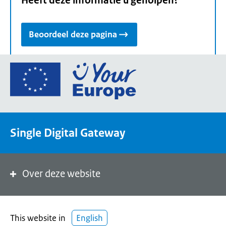
Heeft deze informatie u geholpen?
Beoordeel deze pagina
Ga
naar
de
homepage
van
Single Digital Gateway
Your
Europe,
een
portaal
Over deze website
van
de
Europese
This website in
English
Unie