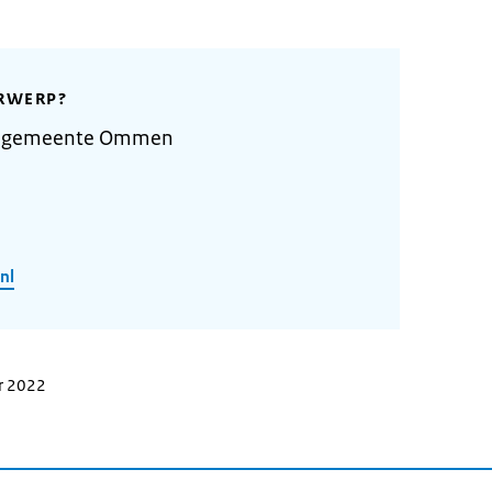
RWERP?
e gemeente Ommen
nl
r 2022