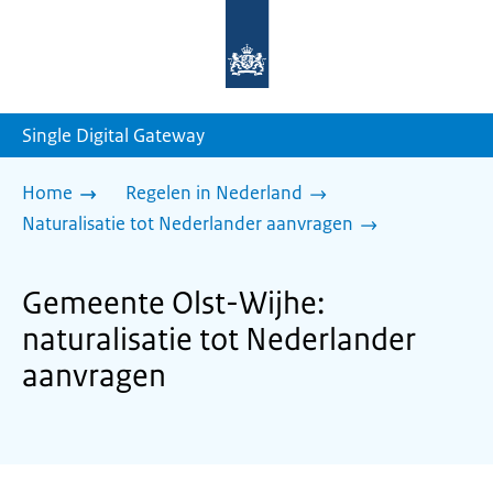
Naar
de
homepage
van
sdg.rijksoverheid.nl
Single Digital Gateway
Home
Regelen in Nederland
Naturalisatie tot Nederlander aanvragen
Gemeente Olst-Wijhe:
naturalisatie tot Nederlander
aanvragen