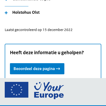
Holstohus Olst
Laatst gecontroleerd op 15 december 2022
Heeft deze informatie u geholpen?
Beoordeel deze pagina
Ga
naar
de
homepage