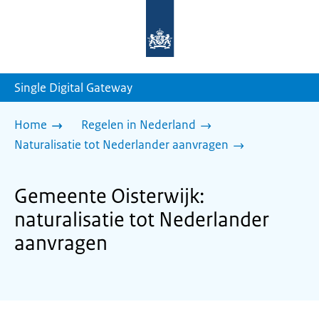
Naar
de
homepage
van
sdg.rijksoverheid.nl
Single Digital Gateway
Home
Regelen in Nederland
Naturalisatie tot Nederlander aanvragen
Gemeente Oisterwijk:
naturalisatie tot Nederlander
aanvragen