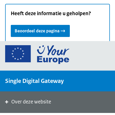
Heeft deze informatie u geholpen?
Beoordeel deze pagina
Ga
naar
de
homepage
van
Single Digital Gateway
Your
Europe,
een
portaal
Over deze website
van
de