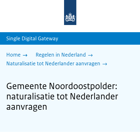
Naar
de
homepage
van
sdg.rijksoverheid.nl
Single Digital Gateway
Home
Regelen in Nederland
Naturalisatie tot Nederlander aanvragen
Gemeente Noordoostpolder:
naturalisatie tot Nederlander
aanvragen