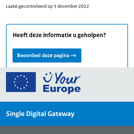
Laatst gecontroleerd op 5 december 2022
Heeft deze informatie u geholpen?
Beoordeel deze pagina
Ga
naar
de
homepage
van
Single Digital Gateway
Your
Europe,
een