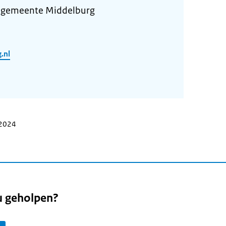
 gemeente Middelburg
.nl
 2024
u geholpen?