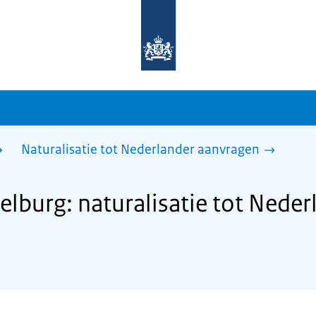
Naar
de
homepage
van
sdg.rijksoverheid.nl
Naturalisatie tot Nederlander aanvragen
burg: naturalisatie tot Neder