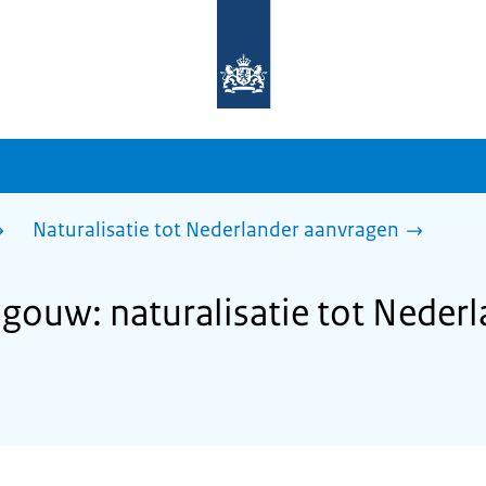
Naar
de
homepage
van
sdg.rijksoverheid.nl
Naturalisatie tot Nederlander aanvragen
ouw: naturalisatie tot Nederl