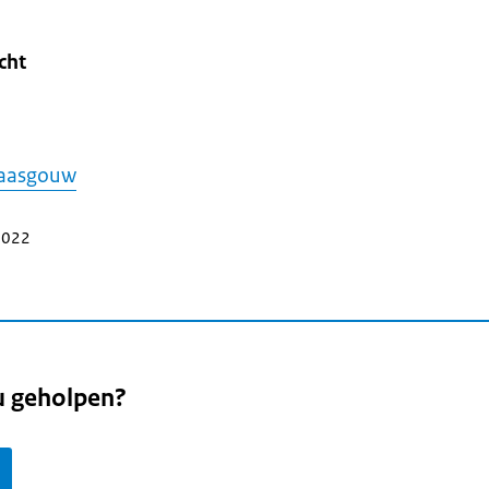
cht
aasgouw
 2022
u geholpen?