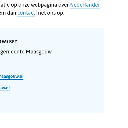
rmatie op onze webpagina over
Nederlander
eem dan
contact
met ons op.
RWERP?
e gemeente Maasgouw
maasgouw.nl
uw.nl