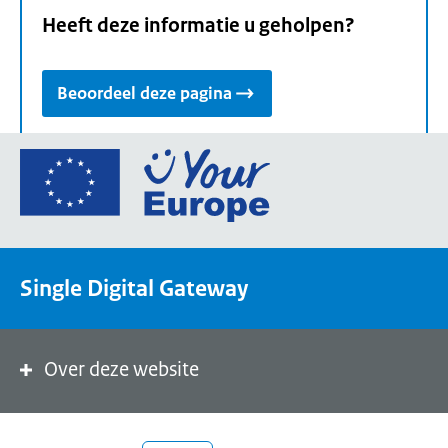
Heeft deze informatie u geholpen?
Beoordeel deze pagina
Ga
naar
de
homepage
van
Single Digital Gateway
Your
Europe,
een
portaal
Over deze website
van
de
Europese