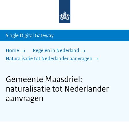
Naar
de
homepage
van
sdg.rijksoverheid.nl
Single Digital Gateway
Home
Regelen in Nederland
Naturalisatie tot Nederlander aanvragen
Gemeente Maasdriel:
naturalisatie tot Nederlander
aanvragen