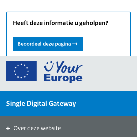
Heeft deze informatie u geholpen?
Beoordeel deze pagina
Ga
naar
de
homepage
van
Single Digital Gateway
Your
Europe,
een
portaal
Over deze website
van