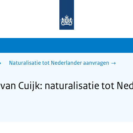
Naar
de
homepage
van
sdg.rijksoverheid.nl
Naturalisatie tot Nederlander aanvragen
an Cuijk: naturalisatie tot Ne