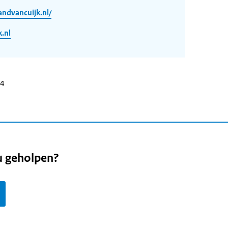
ndvancuijk.nl/
.nl
24
u geholpen?