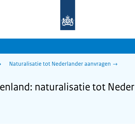
Naar
de
homepage
van
sdg.rijksoverheid.nl
Naturalisatie tot Nederlander aanvragen
land: naturalisatie tot Neder