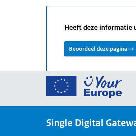
Heeft deze informatie 
Beoordeel deze pagina
Ga
naar
de
home
van
Single Digital Gatew
Your
Europ