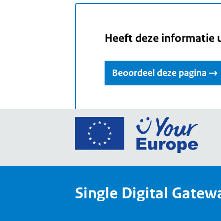
Heeft deze informatie 
Beoordeel deze pagina
Ga
naar
de
home
van
Single Digital Gatew
Your
Europ
een