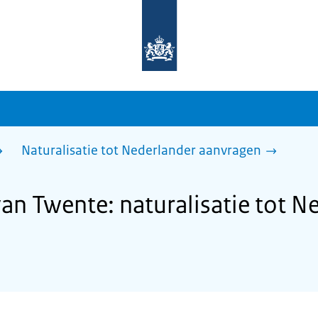
Naar
de
homepage
van
sdg.rijksoverheid.nl
Naturalisatie tot Nederlander aanvragen
n Twente: naturalisatie tot N