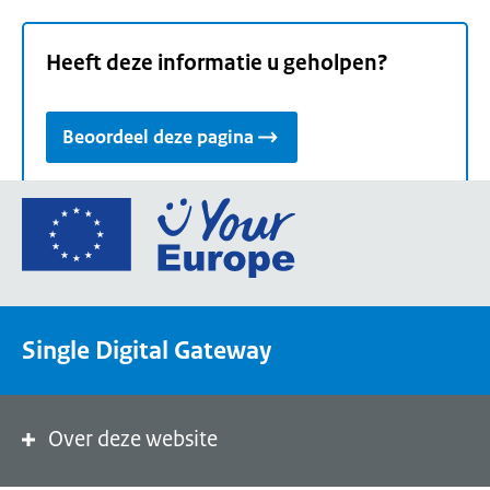
Heeft deze informatie u geholpen?
Beoordeel deze pagina
Ga
naar
de
homepage
van
Single Digital Gateway
Your
Europe,
een
portaal
Over deze website
van
de