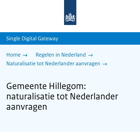
Naar
de
homepage
van
sdg.rijksoverheid.nl
Single Digital Gateway
Home
Regelen in Nederland
Naturalisatie tot Nederlander aanvragen
Gemeente Hillegom:
naturalisatie tot Nederlander
aanvragen