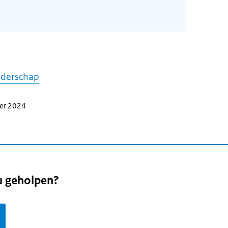
nderschap
ber 2024
u geholpen?