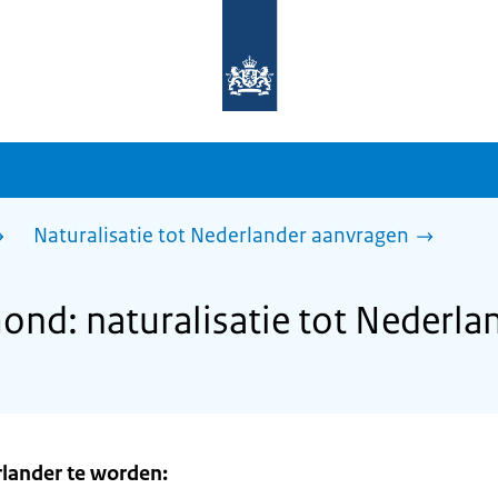
Naar
de
homepage
van
sdg.rijksoverheid.nl
Naturalisatie tot Nederlander aanvragen
nd: naturalisatie tot Nederla
rlander te worden: