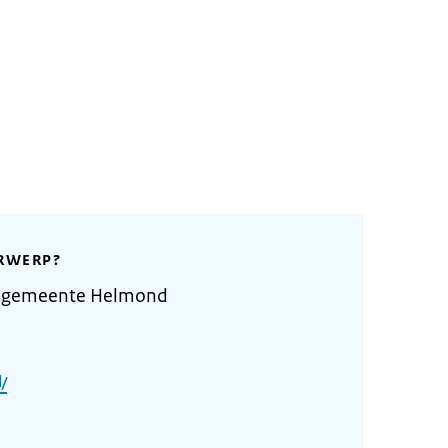
RWERP?
e gemeente Helmond
/