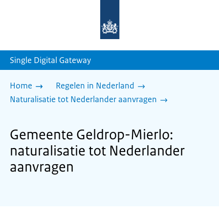
Naar
de
homepage
van
sdg.rijksoverheid.nl
Single Digital Gateway
Home
Regelen in Nederland
Naturalisatie tot Nederlander aanvragen
Gemeente Geldrop-Mierlo:
naturalisatie tot Nederlander
aanvragen