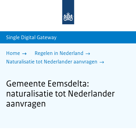
Naar
de
homepage
van
sdg.rijksoverheid.nl
Single Digital Gateway
Home
Regelen in Nederland
Naturalisatie tot Nederlander aanvragen
Gemeente Eemsdelta:
naturalisatie tot Nederlander
aanvragen