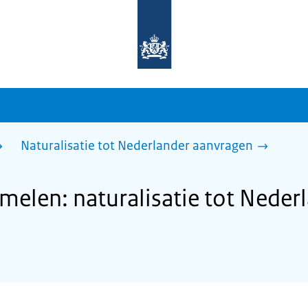
Naar
de
homepage
van
sdg.rijksoverheid.nl
Naturalisatie tot Nederlander aanvragen
len: naturalisatie tot Neder