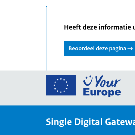
Heeft deze informatie 
Beoordeel deze pagina
Ga
naar
de
home
van
Single Digital Gatew
Your
Europ