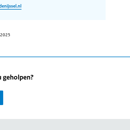
enijssel.nl
i 2025
u geholpen?