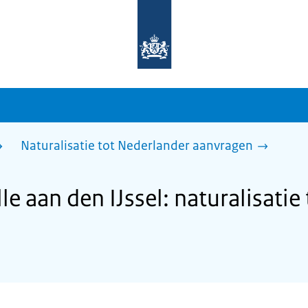
Naar
de
homepage
van
sdg.rijksoverheid.nl
Naturalisatie tot Nederlander aanvragen
 aan den IJssel: naturalisatie