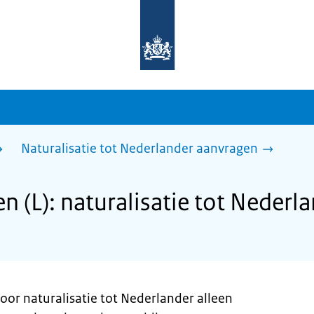
Naar
de
homepage
van
sdg.rijksoverheid.nl
Naturalisatie tot Nederlander aanvragen
 (L): naturalisatie tot Nederl
oor naturalisatie tot Nederlander alleen