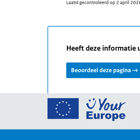
Laatst gecontroleerd op 2 april 202
Heeft deze informatie 
Beoordeel deze pagina
Ga
naar
de
home
van