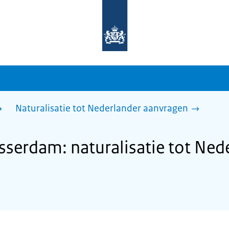
Naar
de
homepage
van
sdg.rijksoverheid.nl
Naturalisatie tot Nederlander aanvragen
serdam: naturalisatie tot Ned