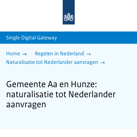
Naar
de
homepage
van
sdg.rijksoverheid.nl
Single Digital Gateway
Home
Regelen in Nederland
Naturalisatie tot Nederlander aanvragen
Gemeente Aa en Hunze:
naturalisatie tot Nederlander
aanvragen