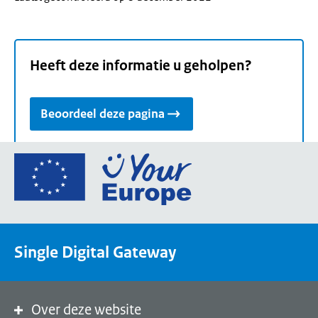
Heeft deze informatie u geholpen?
Beoordeel deze pagina
Ga
naar
de
homepage
van
Single Digital Gateway
Your
Europe,
een
portaal
Over deze website