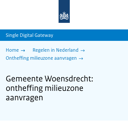
Naar
de
homepage
van
sdg.rijksoverheid.nl
Single Digital Gateway
Home
Regelen in Nederland
Ontheffing milieuzone aanvragen
Gemeente Woensdrecht:
ontheffing milieuzone
aanvragen