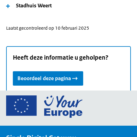
Stadhuis Weert
Laatst gecontroleerd op 10 februari 2025
Heeft deze informatie u geholpen?
Beoordeel deze pagina
Ga
naar
de
homepage
van