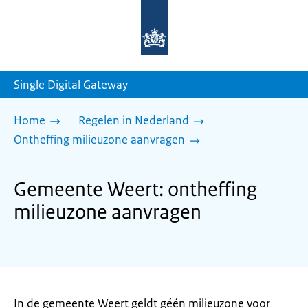
Naar
de
homepage
van
sdg.rijksoverheid.nl
Single Digital Gateway
Home
Regelen in Nederland
Ontheffing milieuzone aanvragen
Gemeente Weert: ontheffing
milieuzone aanvragen
In de gemeente Weert geldt géén milieuzone voor