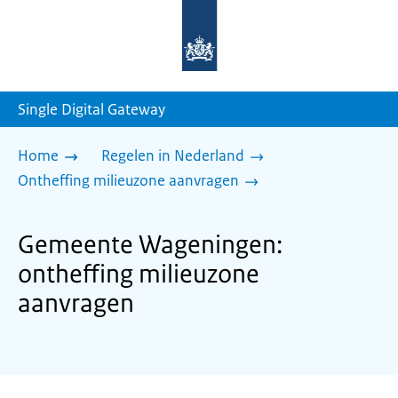
Naar
de
homepage
van
sdg.rijksoverheid.nl
Single Digital Gateway
Home
Regelen in Nederland
Ontheffing milieuzone aanvragen
Gemeente Wageningen:
ontheffing milieuzone
aanvragen