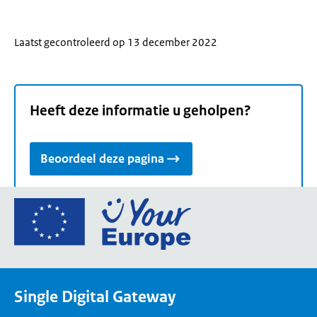
Laatst gecontroleerd op 13 december 2022
Heeft deze informatie u geholpen?
Beoordeel deze pagina
Ga
naar
de
homepage
van
Single Digital Gateway
Your
Europe,