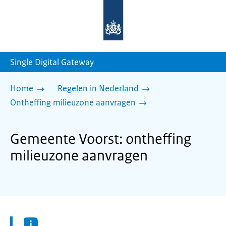
Naar
de
homepage
van
sdg.rijksoverheid.nl
Single Digital Gateway
Home
Regelen in Nederland
Ontheffing milieuzone aanvragen
Gemeente Voorst: ontheffing
milieuzone aanvragen