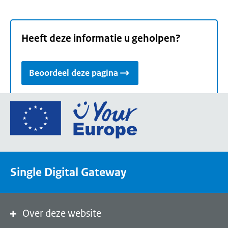
Heeft deze informatie u geholpen?
Beoordeel deze pagina
Ga
naar
de
homepage
van
Single Digital Gateway
Your
Europe,
een
portaal
Over deze website
van