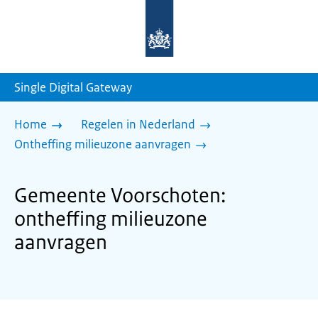
Naar
de
homepage
van
sdg.rijksoverheid.nl
Single Digital Gateway
Home
Regelen in Nederland
Ontheffing milieuzone aanvragen
Gemeente Voorschoten:
ontheffing milieuzone
aanvragen