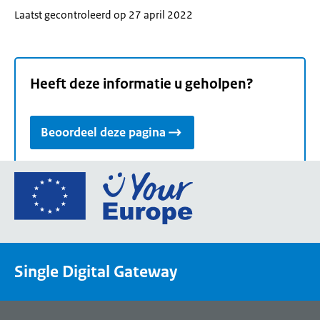
Laatst gecontroleerd op 27 april 2022
Heeft deze informatie u geholpen?
Beoordeel deze pagina
Ga
naar
de
homepage
van
Single Digital Gateway
Your
Europe,
een