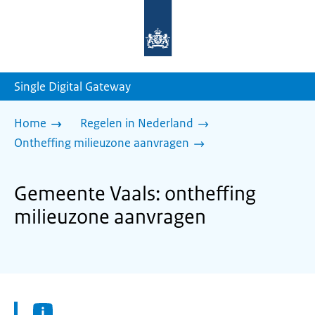
Naar
de
homepage
van
sdg.rijksoverheid.nl
Single Digital Gateway
Home
Regelen in Nederland
Ontheffing milieuzone aanvragen
Gemeente Vaals: ontheffing
milieuzone aanvragen