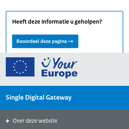
Heeft deze informatie u geholpen?
Beoordeel deze pagina
Ga
naar
de
homepage
van
Single Digital Gateway
Your
Europe,
een
portaal
Over deze website
van