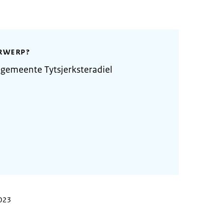
RWERP?
gemeente Tytsjerksteradiel
2023