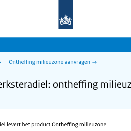
Naar
de
homepage
van
sdg.rijksoverheid.nl
Ontheffing milieuzone aanvragen
rksteradiel: ontheffing milie
el levert het product Ontheffing milieuzone