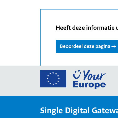
Heeft deze informatie 
Beoordeel deze pagina
Ga
naar
de
home
van
Single Digital Gatew
Your
Europ