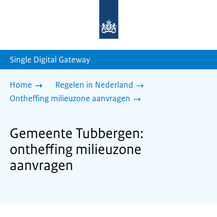
Naar
de
homepage
van
sdg.rijksoverheid.nl
Single Digital Gateway
Home
Regelen in Nederland
Ontheffing milieuzone aanvragen
Gemeente Tubbergen:
ontheffing milieuzone
aanvragen