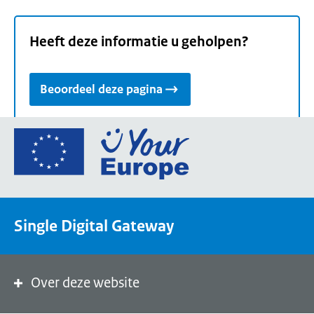
Heeft deze informatie u geholpen?
Beoordeel deze pagina
Ga
naar
de
homepage
van
Single Digital Gateway
Your
Europe,
een
portaal
Over deze website
van
de