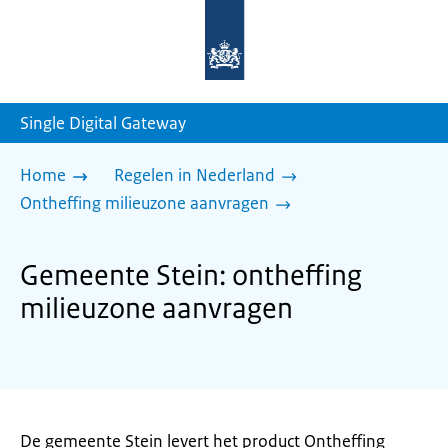
Naar
de
homepage
van
sdg.rijksoverheid.nl
Single Digital Gateway
Home
Regelen in Nederland
Ontheffing milieuzone aanvragen
Gemeente Stein: ontheffing
milieuzone aanvragen
De gemeente Stein levert het product Ontheffing