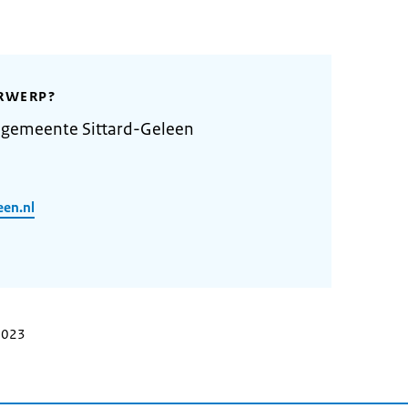
RWERP?
 gemeente Sittard-Geleen
een.nl
 2023