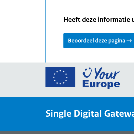
Heeft deze informatie 
Beoordeel deze pagina
Ga
naar
de
home
van
Single Digital Gatew
Your
Europ
een