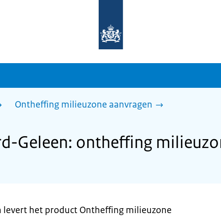
Naar
de
homepage
van
sdg.rijksoverheid.nl
Ontheffing milieuzone aanvragen
d-Geleen: ontheffing milieuz
levert het product Ontheffing milieuzone