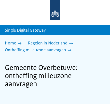
Naar
de
homepage
van
sdg.rijksoverheid.nl
Single Digital Gateway
Home
Regelen in Nederland
Ontheffing milieuzone aanvragen
Gemeente Overbetuwe:
ontheffing milieuzone
aanvragen