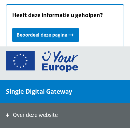
Heeft deze informatie u geholpen?
Beoordeel deze pagina
Ga
naar
de
homepage
van
Single Digital Gateway
Your
Europe,
een
portaal
Over deze website
van
de