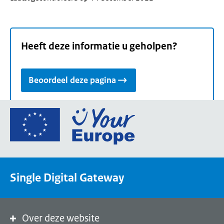
Heeft deze informatie u geholpen?
Beoordeel deze pagina
Ga
naar
de
homepage
van
Single Digital Gateway
Your
Europe,
een
portaal
Over deze website