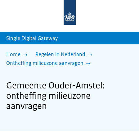
Naar
de
homepage
van
sdg.rijksoverheid.nl
Single Digital Gateway
Home
Regelen in Nederland
Ontheffing milieuzone aanvragen
Gemeente Ouder-Amstel:
ontheffing milieuzone
aanvragen